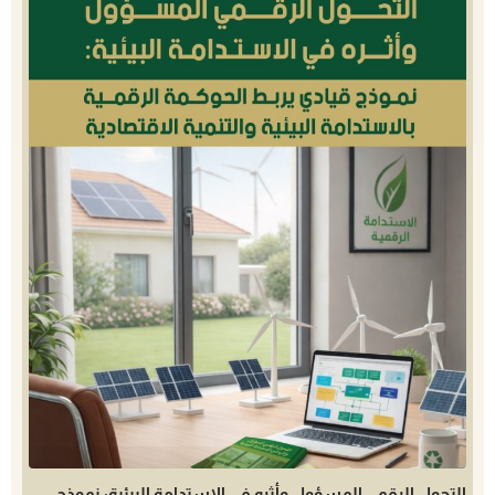
التحول الرقمي المسؤول وأثره في الاستدامة البيئية: نموذج