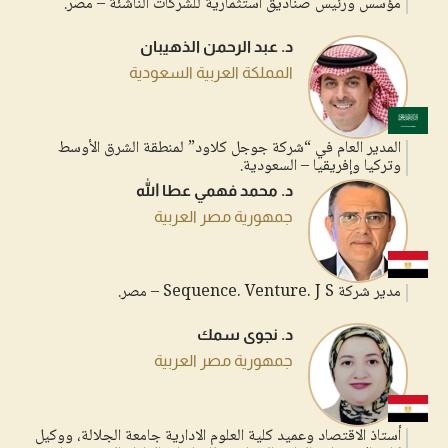
مؤسس ورئيس صناديق استثمارية للشركات الناشئة – مصر.
د. عبد الرحمن الذهيبان
المملكة العربية السعودية
المدير العام في “شركة جوجل كلاود” لمنطقة الشرق الأوسط
وتركيا وإفريقيا – السعودية.
د. محمد فهمي عطا الله
جمهورية مصر العربية
مدير شركة Sequence. Venture. J S – مصر.
د. نجوى سمك
جمهورية مصر العربية
أستاذ الاقتصاد وعميد كلية العلوم الادارية جامعة الجلالة، ووكيل