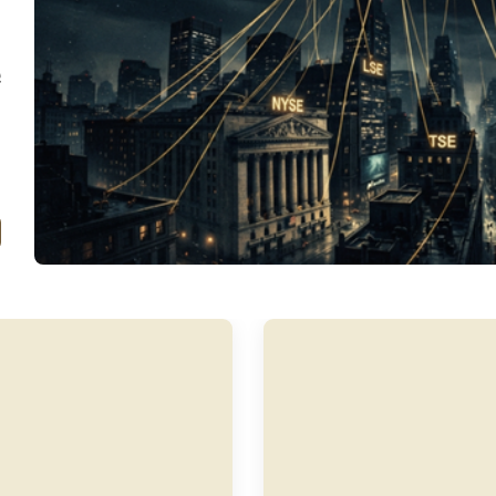
ه
ب
ي
ص
ه
ل