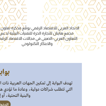
فاقية تعاون
الاتحاد العربي للاقتصاد الرقمي يوقّع مذكرة تعاون
جتماعية لغرب
مجمع هاينان للتجارة الحرة للتقنيات البيئية لدعم
لرقمي
التعاون العربي–الصيني في مجالات الاقتصاد الرق
والابتكار التكنولوجي
الدخول