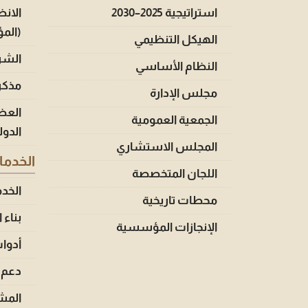
استراتيجية 2025–2030
الانض
(الم
الهيكل التنظيمي
الشرك
النظام الأساسي
مذكر
مجلس الإدارة
العض
الجمعية العمومية
الدول
المجلس الاستشاري
الخدم
اللجان المتخصصة
الخد
محطات تاريخية
بناء 
الإنجازات المؤسسية
أدوا
دعم 
المشا