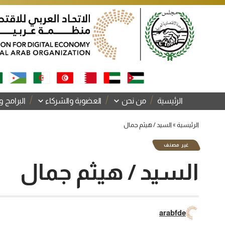
الرئيسية
من نحن
العضوية والشركاء
البرامج و
الرئيسية
»
السيد / هيثم جمال
غير مصنف
السيد / هيثم جمال
arabfde