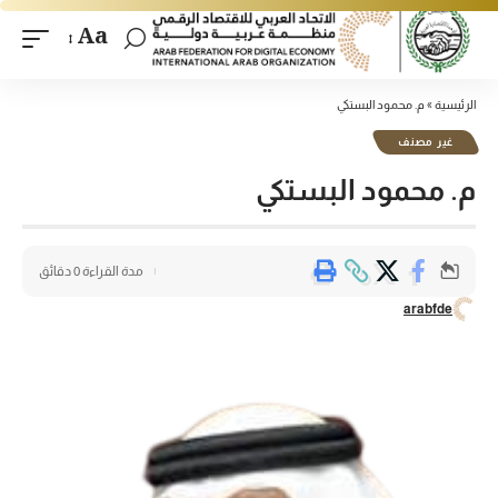
Aa
الرئيسية
»
م. محمود البستكي
غير مصنف
م. محمود البستكي
مدة القراءة 0 دقائق
arabfde