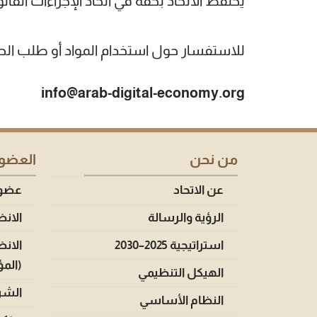
يحتفظ الاتحاد بحقه في اتخاذ الإجراءات القا
للاستفسار حول استخدام المواد أو طلب الحصو
info
@arab-digital-economy.org
من نحن
العضوي
عن الاتحاد
عضوية
الرؤية والرسالة
الانض
استراتيجية 2025–2030
الانض
(الم
الهيكل التنظيمي
الشرك
النظام الأساسي